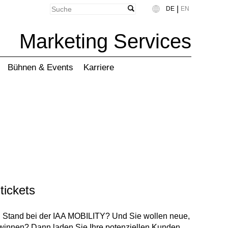
|
DE
EN
Language
Marketing Services
Bühnen & Events
Karriere
tickets
n Stand bei der IAA MOBILITY? Und Sie wollen neue,
winnen? Dann laden Sie Ihre potenziellen Kunden